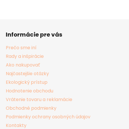
Z
á
Informácie pre vás
p
ä
Prečo sme iní
t
Rady a inšpirácie
i
Ako nakupovať
e
Najčastejšie otázky
Ekologický prístup
Hodnotenie obchodu
Vrátenie tovaru a reklamácie
Obchodné podmienky
Podmienky ochrany osobných údajov
Kontakty