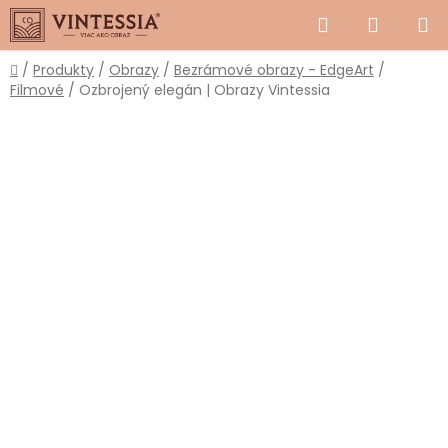
Prejsť
Hľadať
NÁKUP
na
obsah
KOŠÍK
Domov
/
Produkty
/
Obrazy
/
Bezrámové obrazy - EdgeArt
/
Filmové
/
Ozbrojený elegán | Obrazy Vintessia