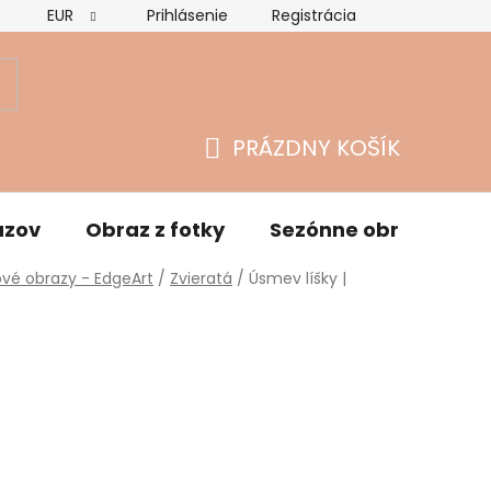
EUR
Prihlásenie
Registrácia
Hodnotenie obchodu
Vrátenie tovaru a reklamácie
O
PRÁZDNY KOŠÍK
NÁKUPNÝ
KOŠÍK
azov
Obraz z fotky
Sezónne obrazy
vé obrazy - EdgeArt
/
Zvieratá
/
Úsmev líšky |