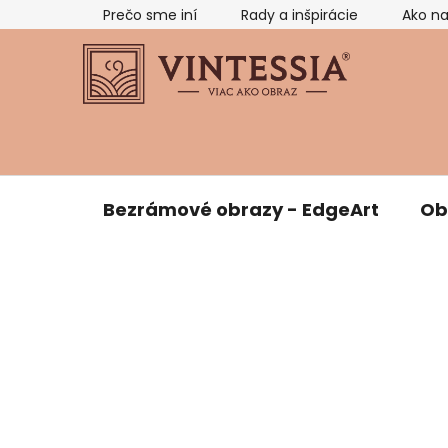
Prejsť
Prečo sme iní
Rady a inšpirácie
Ako n
na
obsah
Bezrámové obrazy - EdgeArt
Ob