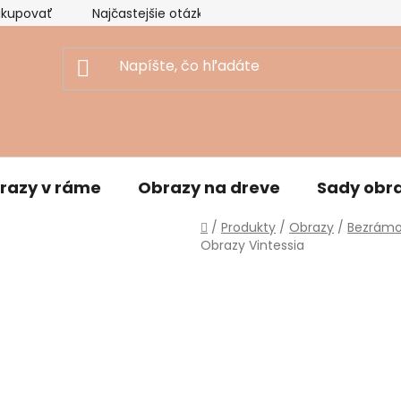
akupovať
Najčastejšie otázky
Ekologický prístup
razy v ráme
Obrazy na dreve
Sady obr
Domov
/
Produkty
/
Obrazy
/
Bezrámo
Obrazy Vintessia